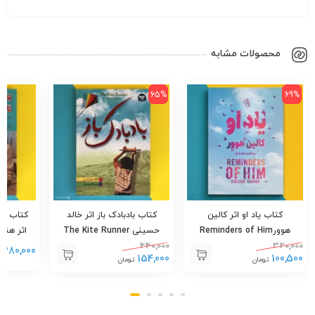
محصولات مشابه
65%
69%
کتاب یاد او اثر کالین
کتاب بادبادک باز اثر خالد
کتاب بن
هوورReminders of Him
حسینی The Kite Runner
440,000
320,000
appen
280,000
ت
154,000
100,500
تومان
تومان