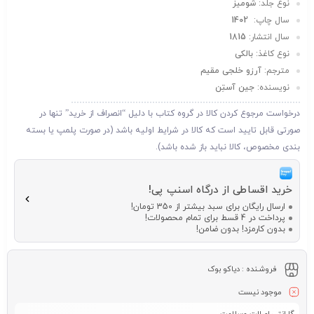
نوع جلد:
شومیز
سال چاپ:
1402
سال انتشار:
1815
نوع کاغذ:
بالکی
مترجم:
آرزو خلجی مقیم
نویسنده:
جین آستِن
درخواست مرجوع کردن کالا در گروه کتاب با دلیل “انصراف از خرید” تنها در
صورتی قابل تایید است که کالا در شرایط اولیه باشد (در صورت پلمپ یا بسته
بندی مخصوص، کالا نباید باز شده باشد).
خرید اقساطی از درگاه اسنپ پی!
ارسال رایگان برای سبد بیشتر از 350 تومان!
پرداخت در 4 قسط برای تمام محصولات!
بدون کارمزد! بدون ضامن!
فروشـنده :
دیاکو بوک
موجود نیست