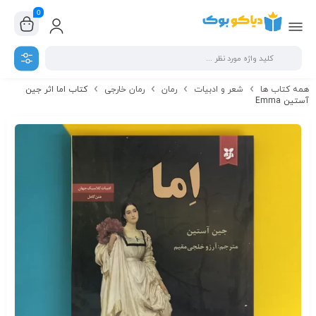
0
همه کتاب ها
شعر و ادبیات
رمان
رمان خارجی
کتاب اما اثر جین
آستین Emma