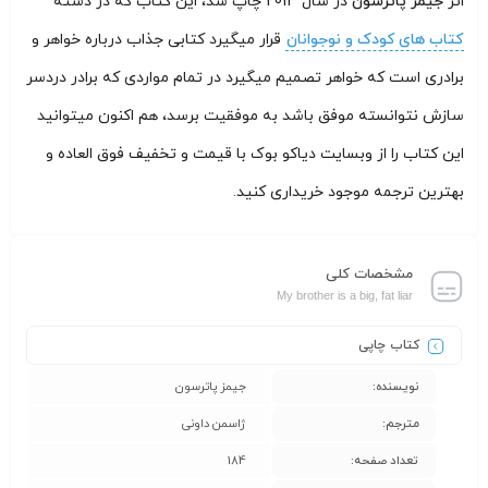
اثر
جیمز پاترسون
در سال 2013 چاپ شد، این کتاب که در دسته
کتاب های کودک و نوجوانان
قرار میگیرد کتابی جذاب درباره خواهر و
برادری است که خواهر تصمیم میگیرد در تمام مواردی که برادر دردسر
سازش نتوانسته موفق باشد به موفقیت برسد، هم اکنون میتوانید
این کتاب را از وبسایت دیاکو بوک با قیمت و تخفیف فوق العاده و
بهترین ترجمه موجود خریداری کنید.
مشخصات کلی
My brother is a big, fat liar
کتاب چاپی
نویسنده:
جیمز پاترسون
مترجم:
ژاسمن داونی
تعداد صفحه:
184