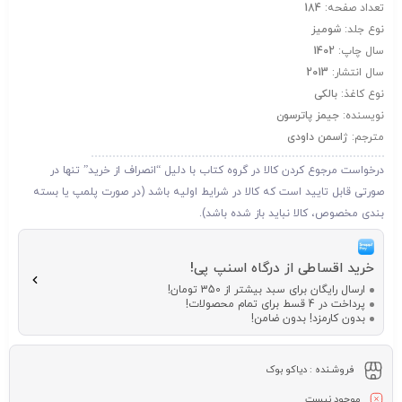
تعداد صفحه:
184
نوع جلد:
شومیز
سال چاپ:
1402
سال انتشار:
2013
نوع کاغذ:
بالکی
نویسنده:
جیمز پاترسون
مترجم:
ژاسمن داودی
درخواست مرجوع کردن کالا در گروه کتاب با دلیل “انصراف از خرید” تنها در
صورتی قابل تایید است که کالا در شرایط اولیه باشد (در صورت پلمپ یا بسته
بندی مخصوص، کالا نباید باز شده باشد).
خرید اقساطی از درگاه اسنپ پی!
ارسال رایگان برای سبد بیشتر از 350 تومان!
پرداخت در 4 قسط برای تمام محصولات!
بدون کارمزد! بدون ضامن!
فروشـنده :
دیاکو بوک
موجود نیست