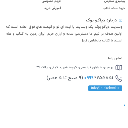
پیگیری سفارش
حریم خصوصی
خرید عمده کتاب
آموزش خرید
درباره دیاکو بوک
وبسایت دیاکو بوک یک وبسایت با ایده ای نو و قیمت های فوق العاده است که
اولین هدف در تیم ما دسترسی ساده و ارزان مردم ایران زمین به کتاب و علم
است، با کتاب پادشاهی کن!
تماس با ما
بروجن، خیابان فردوسی، کوچه شهید کیانی، پلاک 39
9255851 (9 صبح تا 5 عصر)
0999
info@diakobook.ir
نماد اعتماد