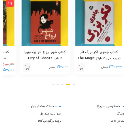
4%
کتاب جادوی فکر بزرگ اثر
کتاب شهر ارواح اثر ویکتوریا
کتاب ن
دیوید جی شوارتز The Magic
شواب City of Ghosts
هیتلر ampf
680,000
of Thinking Big
190,000
340,000
تومان
تومان
650,000
ت
دسترسی سریع
خدمات مشتریان
وبلاگ
سوالات متداول
تماس با ما
رویه بازگردانی کالا