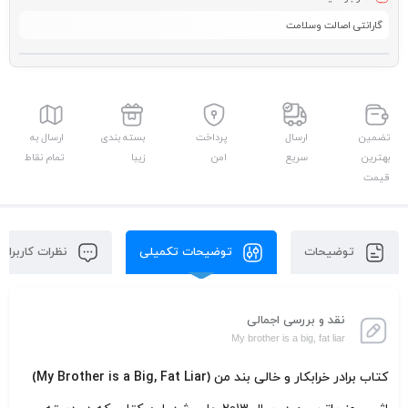
گارانتی اصالت وسلامت
تضمین
ارسال
پرداخت
بسته بندی
ارسال به
بهترین
سریع
امن
زیبا
تمام نقاط
قیمت
توضیحات
توضیحات تکمیلی
نظرات کاربران
نقد و بررسی اجمالی
My brother is a big, fat liar
کتاب برادر خرابکار و خالی بند من (My Brother is a Big, Fat Liar)