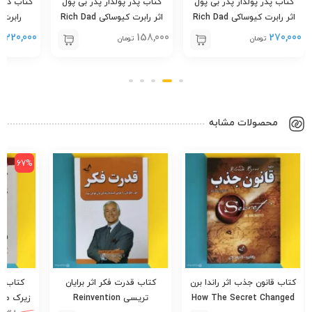
کتاب پدر پولدار پدر بی پول
کتاب پدر پولدار پدر بی پول
کتاب دان
اثر رابرت کیوساکی Rich Dad
اثر رابرت کیوساکی Rich Dad
Poor Dad – ندای معاصر
Poor Dad – آزرمیدخت
ool
220,000
158,000
270,000
تومان
تومان
ت
محصولات مشابه
67%
کتاب قانون جذب اثر راندا برن
کتاب قدرت فکر اثر برایان
کتاب چر
How The Secret Changed
تریسی Reinvention
زیرک می 