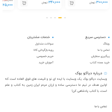
380,000
My Life
340,000
300,000
تومان
تومان
125,000
ت
دسترسی سریع
خدمات مشتریان
وبلاگ
سوالات متداول
تماس با ما
رویه بازگردانی کالا
پیگیری سفارش
حریم خصوصی
خرید عمده کتاب
آموزش خرید
درباره دیاکو بوک
وبسایت دیاکو بوک یک وبسایت با ایده ای نو و قیمت های فوق العاده است که
اولین هدف در تیم ما دسترسی ساده و ارزان مردم ایران زمین به کتاب و علم
است، با کتاب پادشاهی کن!
تماس با ما