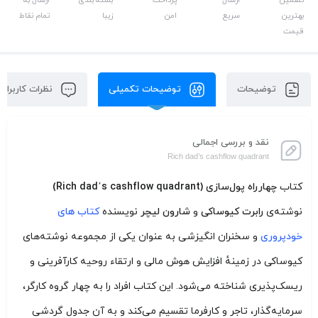
بهترین
سریع
امن
زیبا
تمام نقاط
قیمت
توضیحات
توضیحات تکمیلی
نظرات کاربران
نقد و بررسی اجمالی
Rich dad’s cashflow quadrant
کتاب
چهارراه پول‌سازی (Rich dad’s cashflow quadrant)
نوشته‌ی
رابرت کیوساکی
و
شارون لیچر
نویسنده
کتاب های
خودپروری
و سخنران انگیزشی به عنوان یکی از مجموعه نوشته‌های
کیوساکی در زمینهٔ افزایش هوش مالی و ارتقاء روحیه کارآفرینی و
ریسک‌پذیری شناخته می‌شود. این کتاب افراد را به چهار گروه کارگر،
سرمایه‌گذار، تاجر و کارفرما تقسیم می‌کند و به آن جدول گردشی