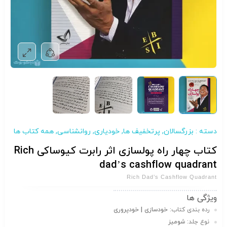
دسته :
بزرگسالان
,
پرتخفیف ها
,
خودیاری
,
روانشناسی
,
همه کتاب ها
کتاب چهار راه پولسازی اثر رابرت کیوساکی Rich
dad’s cashflow quadrant
Rich Dad’s Cashflow Quadrant
ویژگی ها
رده بندی کتاب:
خودسازی | خودپروری
نوع جلد:
شومیز