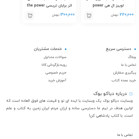
لوییز ال هی power
اثر برایان تریسی the power
of self-discipline
thoughts
300,000
220,000
تومان
تومان
دسترسی سریع
خدمات مشتریان
وبلاگ
سوالات متداول
تماس با ما
رویه بازگردانی کالا
پیگیری سفارش
حریم خصوصی
خرید عمده کتاب
آموزش خرید
درباره دیاکو بوک
وبسایت دیاکو بوک یک وبسایت با ایده ای نو و قیمت های فوق العاده است که
اولین هدف در تیم ما دسترسی ساده و ارزان مردم ایران زمین به کتاب و علم
است، با کتاب پادشاهی کن!
تماس با ما