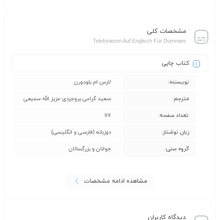
مشخصات کلی
Telefonieren Auf Englisch Für Dummies
کتاب چاپی
نویسنده:
لارس ام بلودورن
مترجم:
سعید گرامی بروجردی-عزیز الله سمیعی
تعداد صفحه:
117
زبان نوشتار:
دوزبانه (فارسی و انگلیسی)
گروه سنی:
جوانان و بزرگسالان
مشاهده ادامه مشخصات
دیدگاه کاربران