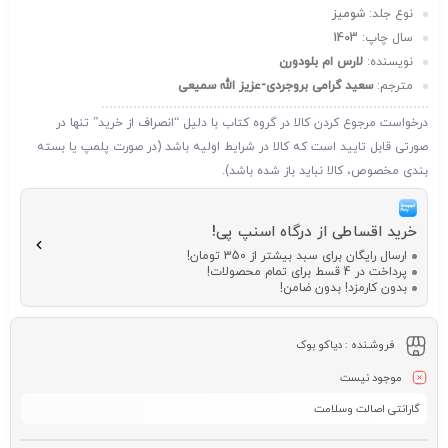
نوع جلد:
شومیز
سال چاپ:
1403
نویسنده:
لارس ام بلودورن
مترجم:
سعید گرامی بروجردی-عزیز الله سمیعی
درخواست مرجوع کردن کالا در گروه کتاب با دلیل “انصراف از خرید” تنها در
صورتی قابل تایید است که کالا در شرایط اولیه باشد (در صورت پلمپ یا بسته
بندی مخصوص، کالا نباید باز شده باشد).
خرید اقساطی از درگاه اسنپ پی!
ارسال رایگان برای سبد بیشتر از 350 تومان!
پرداخت در 4 قسط برای تمام محصولات!
بدون کارمزد! بدون ضامن!
فروشـنده :
دیاکو بوک
موجود نیست
گارانتی اصالت وسلامت