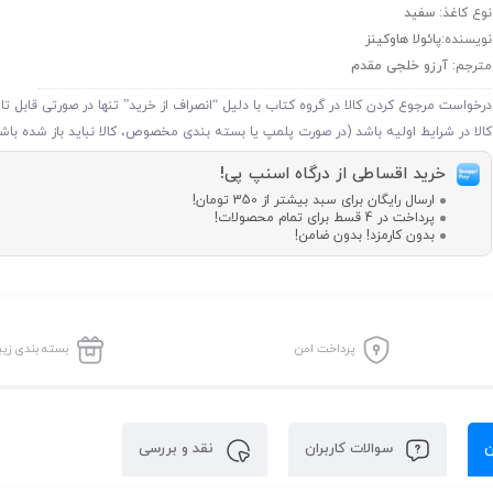
نوع کاغذ:
سفید
نویسنده:
پائولا هاوکینز
مترجم:
آرزو خلجی مقدم
درخواست مرجوع کردن کالا در گروه کتاب با دلیل “انصراف از خرید” تنها در صورتی قابل ت
کالا در شرایط اولیه باشد (در صورت پلمپ یا بسته بندی مخصوص، کالا نباید باز شده باشد
خرید اقساطی از درگاه اسنپ پی!
ارسال رایگان برای سبد بیشتر از 350 تومان!
پرداخت در 4 قسط برای تمام محصولات!
بدون کارمزد! بدون ضامن!
پرداخت امن
بسته بندی زیب
ن
سوالات کاربران
نقد و بررسی