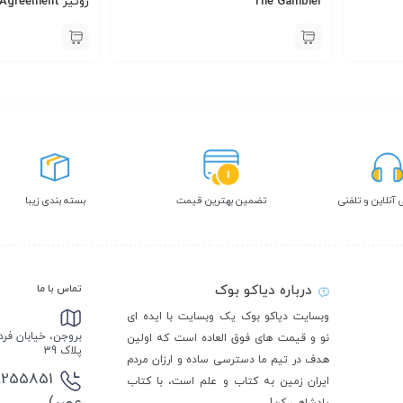
The Gambler
روئیز The Fifth Agreement
 آنلاین و تلفنی
تضمین بهترین قیمت
بسته بندی زیبا
درباره دیاکو بوک
تماس با ما
وبسایت دیاکو بوک یک وبسایت با ایده ای
بروجن، خیابان فر
نو و قیمت های فوق العاده است که اولین
پلاک 39
هدف در تیم ما دسترسی ساده و ارزان مردم
ایران زمین به کتاب و علم است، با کتاب
عصر)
پادشاهی کن!