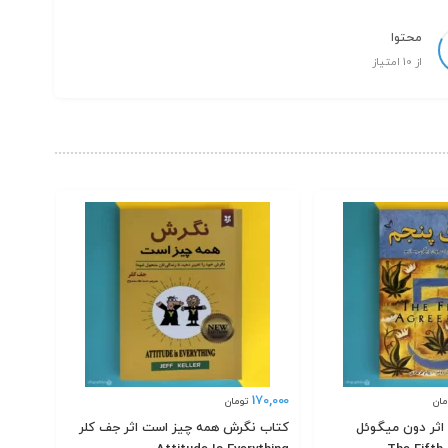
محتوا
از 10 امتیاز
170,000
مان
تومان
اثر دون میگوئل
کتاب نگرش همه چیز است اثر جف کلر