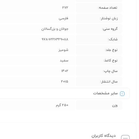
تعداد صفحه:
272
زبان نوشتار:
فارسی
گروه سنی:
جوانان و بزرگسالان
شابک:
978-6226329088
نوع جلد:
شومیز
نوع کاغذ:
سفید
سال چاپ:
1402
سال انتشار:
2015
سایر مشخصات
وزن
250 گرم
دیدگاه کاربران