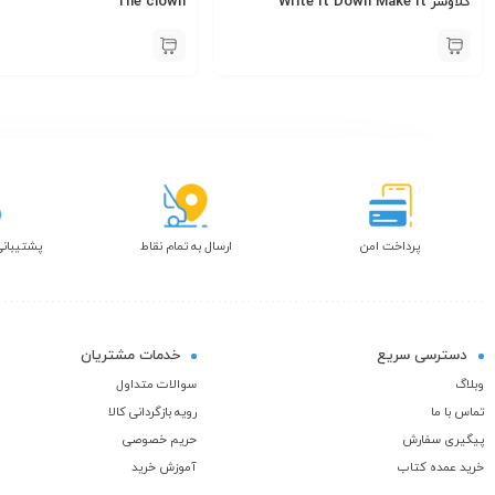
کلاوسر Write It Down Make It
The clown
Happen
پرداخت امن
ارسال به تمام نقاط
پشتیبانی
دسترسی سریع
خدمات مشتریان
وبلاگ
سوالات متداول
تماس با ما
رویه بازگردانی کالا
پیگیری سفارش
حریم خصوصی
خرید عمده کتاب
آموزش خرید