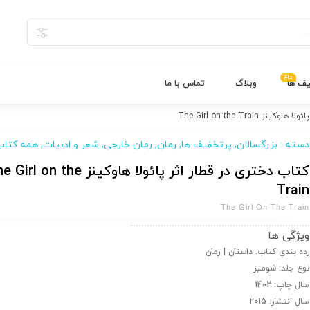
داغ
یف ها
وبلاگ
تماس با ما
 The Girl on the Train
دسته :
بزرگسالان
,
پرتخفیف ها
,
رمان
,
رمان خارجی
,
شعر و ادبیات
,
همه کتاب
کتاب دختری در قطار اثر پائولا هاوکینز l on the
Train
The Girl On The Train
ویژگی ها
رده بندی کتاب:
داستان | رمان
نوع جلد:
شومیز
سال چاپ:
1402
سال انتشار:
2015