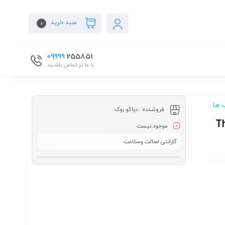
سبد خرید
0
09999
255851
با ما در تماس باشـید
 ها
فروشـنده :
دیاکو بوک
The Gir
موجود نیست
گارانتی اصالت وسلامت