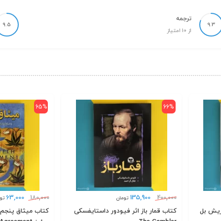
ترجمه
9.5
9.3
از 10 امتیاز
65%
66%
63,000
180,000
135,900
400,000
تومان
تو
 دلقک اثر هاینریش بل
کتاب قمار باز اثر فیودور داستایفسکی
کتاب میثاق پنجم 