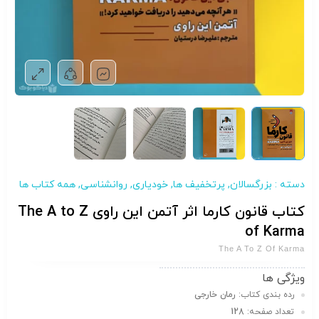
دسته :
بزرگسالان
,
پرتخفیف ها
,
خودیاری
,
روانشناسی
,
همه کتاب ها
کتاب قانون کارما اثر آتمن این راوی The A to Z
of Karma
The A To Z Of Karma
ویژگی ها
رده بندی کتاب:
رمان خارجی
تعداد صفحه:
128