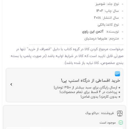
نوع جلد:
شومیز
سال چاپ:
1402
سال انتشار:
2018
نوع کاغذ:
بالکی
نویسنده:
آتمن این راوی
مترجم:
علیرضا درستیان
درخواست مرجوع کردن کالا در گروه کتاب با دلیل “انصراف از خرید” تنها در
صورتی قابل تایید است که کالا در شرایط اولیه باشد (در صورت پلمپ یا بسته
بندی مخصوص، کالا نباید باز شده باشد).
خرید اقساطی از درگاه اسنپ پی!
ارسال رایگان برای سبد بیشتر از 350 تومان!
پرداخت در 4 قسط برای تمام محصولات!
بدون کارمزد! بدون ضامن!
فروشـنده :
دیاکو بوک
موجود است