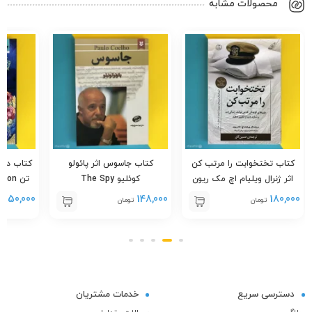
محصولات مشابه
کتاب تختخوابت را مرتب کن
کتاب جاسوس اثر پائولو
کتاب دخت
اثر ژنرال ویلیام اچ مک ریون
کوئلیو The Spy
تن on
Make your bed
550,000
148,000
180,000
تومان
تومان
دسترسی سریع
خدمات مشتریان