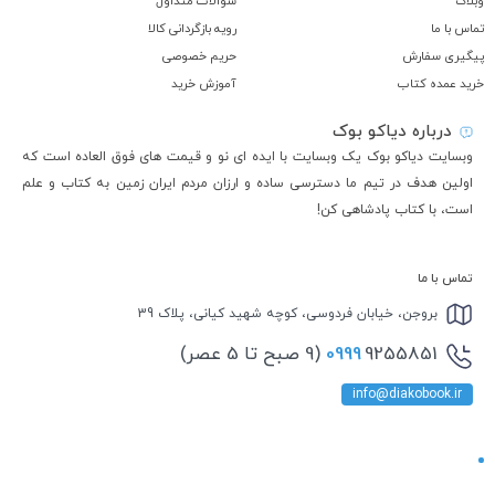
وبلاگ
سوالات متداول
تماس با ما
رویه بازگردانی کالا
پیگیری سفارش
حریم خصوصی
خرید عمده کتاب
آموزش خرید
درباره دیاکو بوک
وبسایت دیاکو بوک یک وبسایت با ایده ای نو و قیمت های فوق العاده است که
اولین هدف در تیم ما دسترسی ساده و ارزان مردم ایران زمین به کتاب و علم
است، با کتاب پادشاهی کن!
تماس با ما
بروجن، خیابان فردوسی، کوچه شهید کیانی، پلاک 39
9255851 (9 صبح تا 5 عصر)
0999
info@diakobook.ir
نماد اعتماد